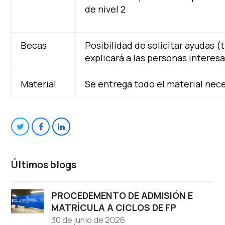
de nivel 2
Becas
Posibilidad de solicitar ayudas (
explicará a las personas interesa
Material
Se entrega todo el material nece
Compartir
Compartir
Compartir
en
en
en
Últimos blogs
Twitter
Facebook
LinkedIn
PROCEDEMENTO DE ADMISIÓN E
MATRÍCULA A CICLOS DE FP
30 de junio de 2026