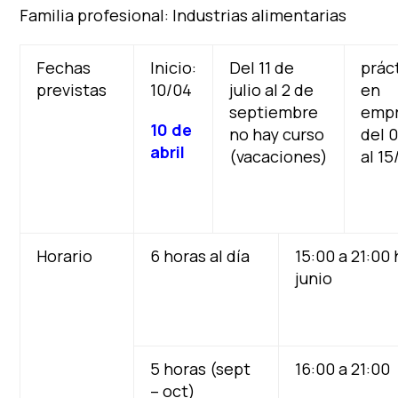
Familia profesional: Industrias alimentarias
Fechas
Inicio:
Del 11 de
prác
previstas
10/04
julio al 2 de
en
septiembre
empr
10 de
no hay curso
del 
abril
(vacaciones)
al 15
Horario
6 horas al día
15:00 a 21:00 
junio
5 horas (sept
16:00 a 21:00
– oct)